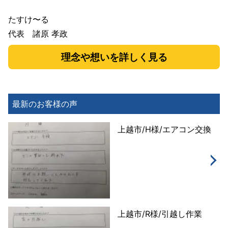
たすけ〜る
代表 諸原 孝政
理念や想いを詳しく見る
最新のお客様の声
上越市/H様/エアコン交換
上越市/R様/引越し作業