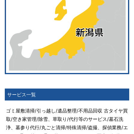
サービス一覧
ゴミ屋敷清掃/引っ越し/遺品整理/不用品回収 古タイヤ買
取/空き家管理/除雪、草取り/代行等のサービス/墓石洗
浄、墓参り代行/丸ごと清掃/特殊清掃/盗撮、探偵業務/エ