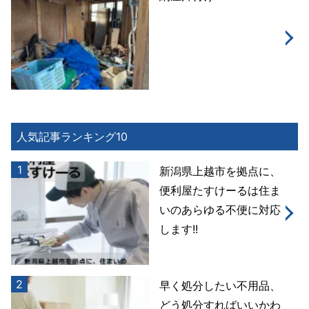
人気記事ランキング10
1
新潟県上越市を拠点に、
便利屋たすけーるは住ま
いのあらゆる不便に対応
します!!
2
早く処分したい不用品、
どう処分すればいいかわ