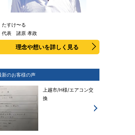
たすけ〜る
代表 諸原 孝政
理念や想いを詳しく見る
最新のお客様の声
上越市/H様/エアコン交
換