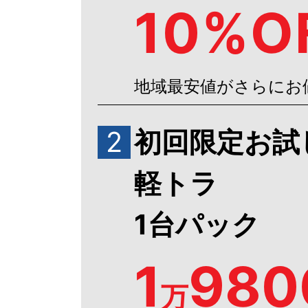
10%O
地域最安値がさらにお
2
初回限定お試
軽トラ
1台パック
1
980
万