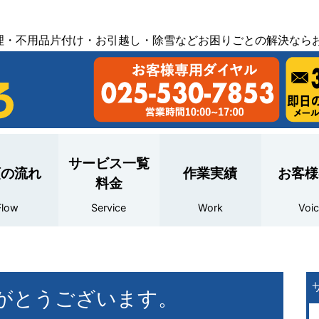
理・不用品片付け・お引越し・除雪などお困りごとの解決なら
サービス一覧
頼の流れ
作業実績
お客様
料金
Flow
Service
Work
Voi
がとうございます。