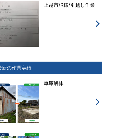
上越市/R様/引越し作業
最新の作業実績
車庫解体