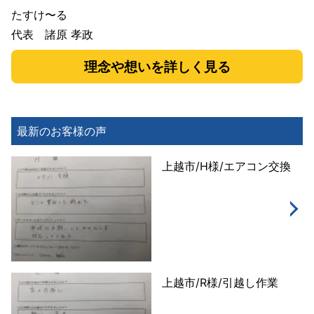
たすけ〜る
代表 諸原 孝政
理念や想いを詳しく見る
最新のお客様の声
上越市/H様/エアコン交換
上越市/R様/引越し作業